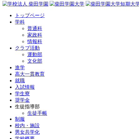
トップページ
学科
普通科
家政科
情報科
クラブ活動
運動部
文化部
進学
高大一貫教育
就職
入試情報
学生寮
奨学金
生徒指導部
生徒手帳
制服
校内・施設
男女共学化
学校概要