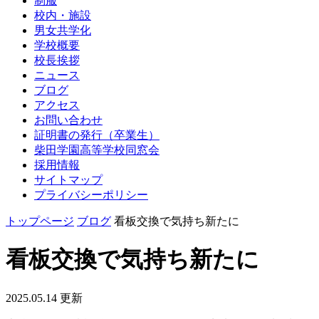
制服
校内・施設
男女共学化
学校概要
校長挨拶
ニュース
ブログ
アクセス
お問い合わせ
証明書の発行（卒業生）
柴田学園高等学校同窓会
採用情報
サイトマップ
プライバシーポリシー
トップページ
ブログ
看板交換で気持ち新たに
看板交換で気持ち新たに
2025.05.14 更新