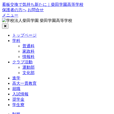
看板交換で気持ち新たに｜柴田学園高等学校
保護者の方へ
お問合せ
メニュー
トップページ
学科
普通科
家政科
情報科
クラブ活動
運動部
文化部
進学
高大一貫教育
就職
入試情報
奨学金
学生寮