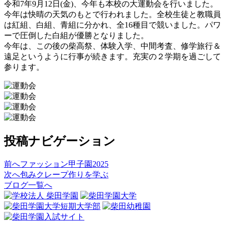
令和7年9月12日(金)、今年も本校の大運動会を行いました。
今年は快晴の天気のもとで行われました。全校生徒と教職員
は紅組、白組、青組に分かれ、全16種目で競いました。パワ
ーで圧倒した白組が優勝となりました。
今年は、この後の柴高祭、体験入学、中間考査、修学旅行＆
遠足というように行事が続きます。充実の２学期を過ごして
参ります。
投稿ナビゲーション
前へ
ファッション甲子園2025
次へ
包みクレープ作りを学ぶ
ブログ一覧へ