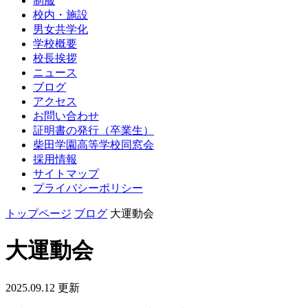
制服
校内・施設
男女共学化
学校概要
校長挨拶
ニュース
ブログ
アクセス
お問い合わせ
証明書の発行（卒業生）
柴田学園高等学校同窓会
採用情報
サイトマップ
プライバシーポリシー
トップページ
ブログ
大運動会
大運動会
2025.09.12 更新