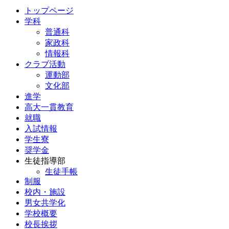
トップページ
学科
普通科
家政科
情報科
クラブ活動
運動部
文化部
進学
高大一貫教育
就職
入試情報
学生寮
奨学金
生徒指導部
生徒手帳
制服
校内・施設
男女共学化
学校概要
校長挨拶