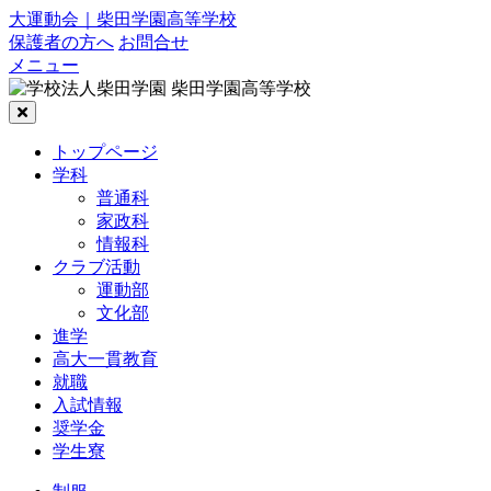
大運動会｜柴田学園高等学校
保護者の方へ
お問合せ
メニュー
トップページ
学科
普通科
家政科
情報科
クラブ活動
運動部
文化部
進学
高大一貫教育
就職
入試情報
奨学金
学生寮