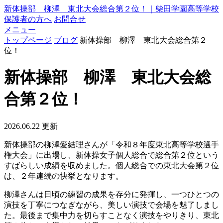
新体操部 柳澤 東北大会総合第２位！｜柴田学園高等学校
保護者の方へ
お問合せ
メニュー
トップページ
ブログ
新体操部 柳澤 東北大会総合第２
位！
新体操部 柳澤 東北大会総
合第２位！
2026.06.22 更新
新体操部の柳澤愛結理さんが「令和８年度東北高等学校選手
権大会」に出場し、新体操女子個人総合で総合第２位という
すばらしい成績を収めました。個人総合での東北大会第２位
は、２年連続の快挙となります。
柳澤さんは日頃の練習の成果を存分に発揮し、一つひとつの
演技を丁寧につなぎながら、美しい演技で会場を魅了しまし
た。最後まで集中力を切らすことなく演技をやりきり、東北