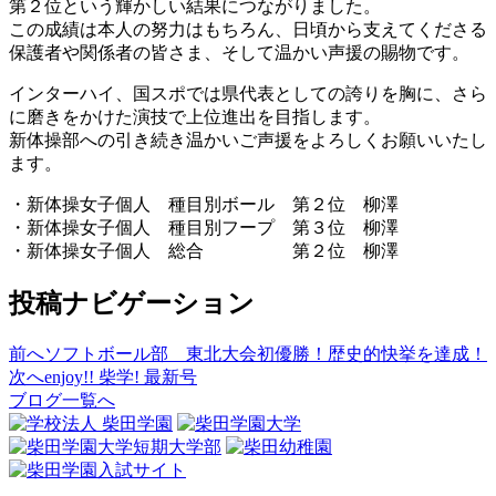
第２位という輝かしい結果につながりました。
この成績は本人の努力はもちろん、日頃から支えてくださる
保護者や関係者の皆さま、そして温かい声援の賜物です。
インターハイ、国スポでは県代表としての誇りを胸に、さら
に磨きをかけた演技で上位進出を目指します。
新体操部への引き続き温かいご声援をよろしくお願いいたし
ます。
・新体操女子個人 種目別ボール 第２位 柳澤
・新体操女子個人 種目別フープ 第３位 柳澤
・新体操女子個人 総合 第２位 柳澤
投稿ナビゲーション
前へ
ソフトボール部 東北大会初優勝！歴史的快挙を達成！
次へ
enjoy!! 柴学! 最新号
ブログ一覧へ