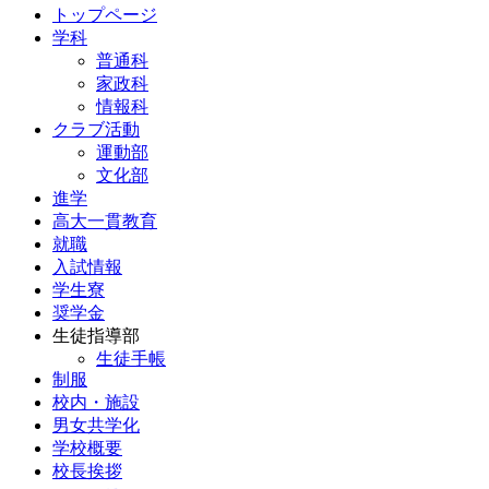
トップページ
学科
普通科
家政科
情報科
クラブ活動
運動部
文化部
進学
高大一貫教育
就職
入試情報
学生寮
奨学金
生徒指導部
生徒手帳
制服
校内・施設
男女共学化
学校概要
校長挨拶