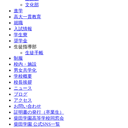
文化部
進学
高大一貫教育
就職
入試情報
学生寮
奨学金
生徒指導部
生徒手帳
制服
校内・施設
男女共学化
学校概要
校長挨拶
ニュース
ブログ
アクセス
お問い合わせ
証明書の発行（卒業生）
柴田学園高等学校同窓会
柴田学園 公式SNS一覧