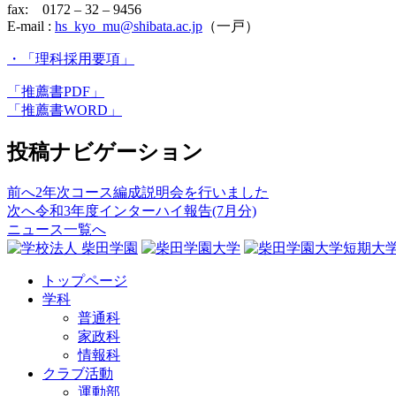
fax: 0172 – 32 – 9456
E-mail :
hs_kyo_mu@shibata.ac.jp
（一戸）
・「理科採用要項」
「推薦書PDF」
「推薦書WORD」
投稿ナビゲーション
前へ
2年次コース編成説明会を行いました
次へ
令和3年度インターハイ報告(7月分)
ニュース一覧へ
トップページ
学科
普通科
家政科
情報科
クラブ活動
運動部